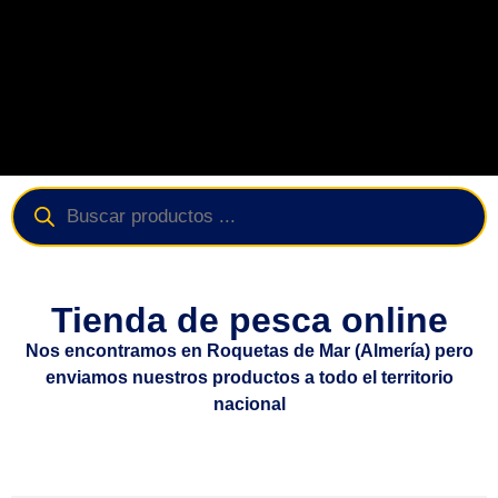
Todo lo que necesitas
para la pesca a Spinning
En nuestra tienda encontrarás artículos
Tienda de pesca online
relacionado al mundo del spinning ligero
o rockfishing.
Nos encontramos en Roquetas de Mar (Almería) pero
enviamos nuestros productos a todo el territorio
nacional
VER PRODUCTOS