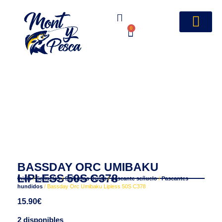
0
BASSDAY ORC UMIBAKU
LIPLESS 50S C378
Inicio
/
Señuelos
/
Señuelos Duros
/
paseante señuelo
/
Paseantes
hundidos
/ Bassday Orc Umibaku Lipless 50S C378
15.90
€
2 disponibles