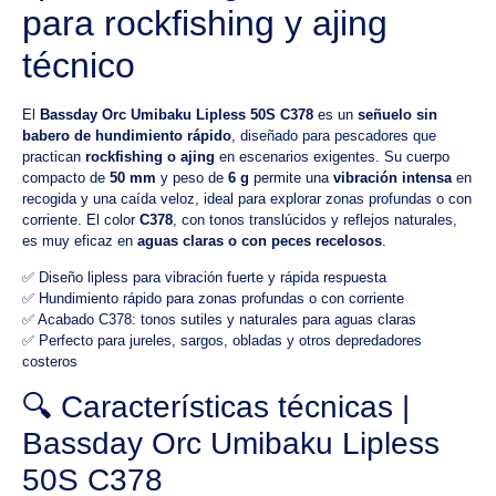
para rockfishing y ajing
técnico
El
Bassday Orc Umibaku Lipless 50S C378
es un
señuelo sin
babero de hundimiento rápido
, diseñado para pescadores que
practican
rockfishing o ajing
en escenarios exigentes. Su cuerpo
compacto de
50 mm
y peso de
6 g
permite una
vibración intensa
en
recogida y una caída veloz, ideal para explorar zonas profundas o con
corriente. El color
C378
, con tonos translúcidos y reflejos naturales,
es muy eficaz en
aguas claras o con peces recelosos
.
✅ Diseño lipless para vibración fuerte y rápida respuesta
✅ Hundimiento rápido para zonas profundas o con corriente
✅ Acabado C378: tonos sutiles y naturales para aguas claras
✅ Perfecto para jureles, sargos, obladas y otros depredadores
costeros
🔍 Características técnicas |
Bassday Orc Umibaku Lipless
50S C378