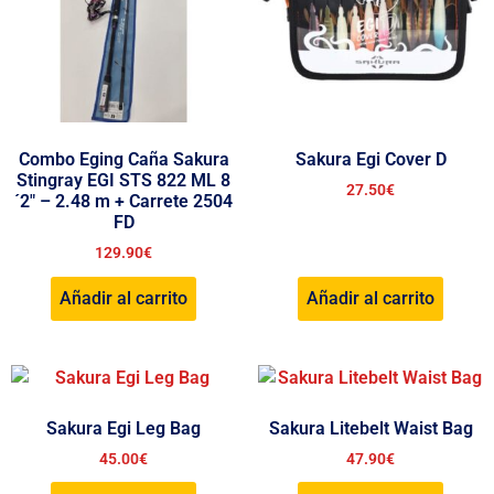
Combo Eging Caña Sakura
Sakura Egi Cover D
Stingray EGI STS 822 ML 8
27.50
€
´2″ – 2.48 m + Carrete 2504
FD
129.90
€
Añadir al carrito
Añadir al carrito
Sakura Egi Leg Bag
Sakura Litebelt Waist Bag
45.00
€
47.90
€