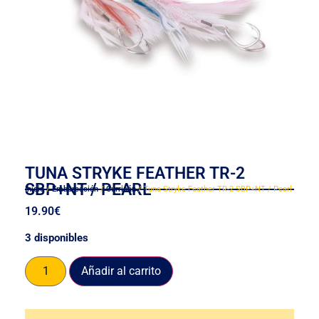
TUNA STRYKE FEATHER TR-2
SBP+NT / PEARL
Inicio
/
Embarcación
/
Curricán
/ Tuna Stryke Feather TR-2 SBP+NT / Pearl
19.90
€
3 disponibles
Añadir al carrito