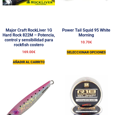
Major Craft RockLiver 1G
Power Tail Squid 95 White
Hard Rock 822M – Potencia,
Morning
control y sensibilidad para
10.70
€
rockfish costero
169.00
€
SELECCIONAR OPCIONES
AÑADIR AL CARRITO