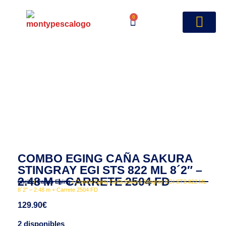
0
COMBO EGING CAÑA SAKURA
STINGRAY EGI STS 822 ML 8´2″ –
2.48 M + CARRETE 2504 FD
Inicio
/
Cañas Eging
/ Combo Eging Caña Sakura Stingray EGI STS 822 ML
8´2″ – 2.48 m + Carrete 2504 FD
129.90
€
2 disponibles