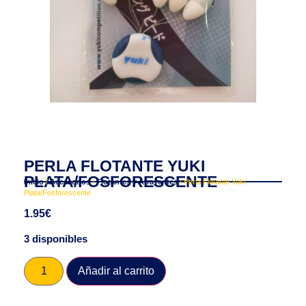
PERLA FLOTANTE YUKI
PLATA/FOSFORESCENTE
Inicio
/
Accesorios
/
Flotantes y Atrayentes
/ Perla Flotante Yuki
Plata/Fosforescente
1.95
€
3 disponibles
Añadir al carrito