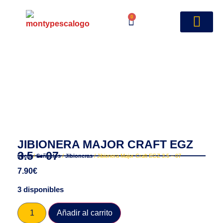
0
JIBIONERA MAJOR CRAFT EGZ
3.5 – 07
Inicio
/
Señuelos
/
Jibioneras
/ Jibionera Major Craft EGZ 3.5 – 07
7.90
€
3 disponibles
Añadir al carrito