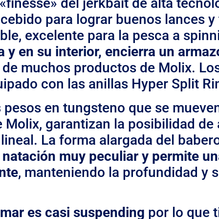
 «finesse» del jerkbait de alta tecno
ncebido para lograr buenos lances y
ble, excelente para la pesca a spinn
a y en su interior, encierra un arma
va de muchos productos de Molix. L
ipado con las anillas Hyper Split Rin
os pesos en tungsteno que se mueven
de Molix, garantizan la posibilidad d
 lineal. La forma alargada del babero
 natación muy peculiar y permite un
nte
, manteniendo la profundidad y s
 mar es casi suspending
por lo que 