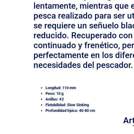
lentamente, mientras que e
pesca realizado para ser 
se requiere un señuelo bla
reducido. Recuperado con l
continuado y frenético, pe
perfectamente en los difer
necesidades del pescador.
Longitud: 110 mm
Peso: 10 g
Anillas: #2
Flotabilidad: Slow Sinking
Profundidad típica: 40-80 cm
Ar