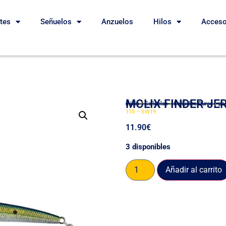
etes
Señuelos
Anzuelos
Hilos
Acceso
MOLIX FINDER JE
Inicio
/
Señuelos
/
Señuelos Duros
/
pa
110 – SW19
11.90
€
3 disponibles
Añadir al carrito