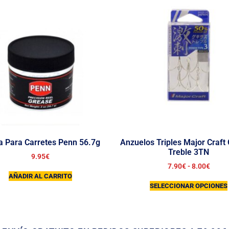
a Para Carretes Penn 56.7g
Anzuelos Triples Major Craft
Treble 3TN
9.95
€
7.90
€
-
8.00
€
AÑADIR AL CARRITO
SELECCIONAR OPCIONES