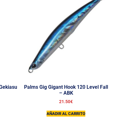
 Gekiasu
Palms Gig Gigant Hook 120 Level Fall
– ABK
21.50
€
AÑADIR AL CARRITO