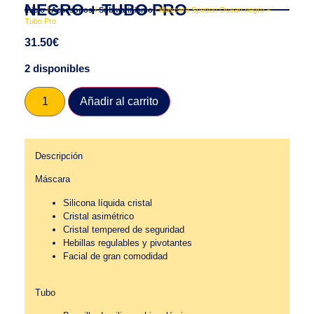
NEGRO + TUBO PRO
Inicio
/
Accesorios
/
Submarinismo
/ Máscara Spetton Ocean negro +
Tubo Pro
31.50
€
2 disponibles
Añadir al carrito
Descripción
Máscara
Silicona líquida cristal
Cristal asimétrico
Cristal tempered de seguridad
Hebillas regulables y pivotantes
Facial de gran comodidad
Tubo