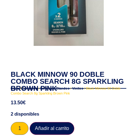
BLACK MINNOW 90 DOBLE
COMBO SEARCH 8G SPARKLING
BROWN PINK
Inicio
/
Señuelos
/
Señuelos Blandos
/
Vinilos
/ Black Minnow 90 Doble
Combo Search 8g Sparkling Brown Pink
13.50
€
2 disponibles
Añadir al carrito