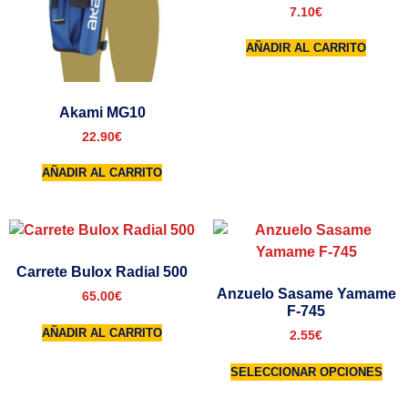
7.10
€
AÑADIR AL CARRITO
Akami MG10
22.90
€
AÑADIR AL CARRITO
Carrete Bulox Radial 500
Anzuelo Sasame Yamame
65.00
€
F-745
AÑADIR AL CARRITO
2.55
€
SELECCIONAR OPCIONES