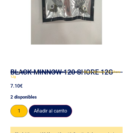
BLACK MINNOW 120 SHORE 12G
Inicio
/
Señuelos
/
Señuelos Blandos
/
Jig head
/ Black Minnow 120 Shore
12g
7.10
€
2 disponibles
Añadir al carrito