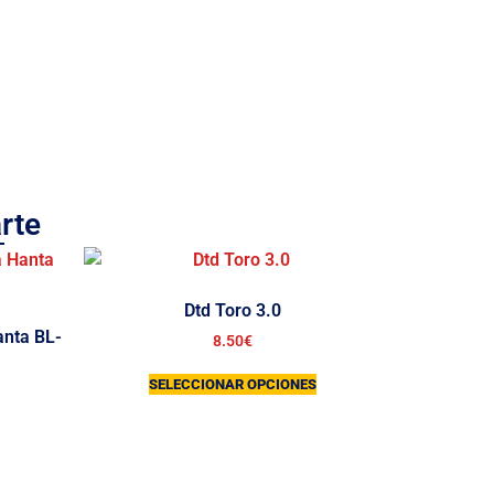
rte
Dtd Toro 3.0
anta BL-
8.50
€
SELECCIONAR OPCIONES