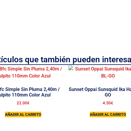
tículos que también pueden interesa
fc Simple Sin Pluma 2,40m /
Sunset Oppai Sunsquid Ika H
ulpito 110mm Color Azul
GO
22.00
€
4.50
€
AÑADIR AL CARRITO
AÑADIR AL CARRITO