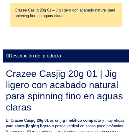
Crazee Casjig 20g 01 – Jig ligero con acabado natural para
spinning fino en aguas claras.
Descripción del producto
Crazee Casjig 20g 01 | Jig
ligero con acabado natural
para spinning fino en aguas
claras
El
Crazee Casjig 20g 01
es un
jig metálico compacto
y muy eficaz
para
shore jigging ligero
o pesca vertical en zonas poco profundas.
Su peso de
20 g
permite una excelente manejabilidad con equipos