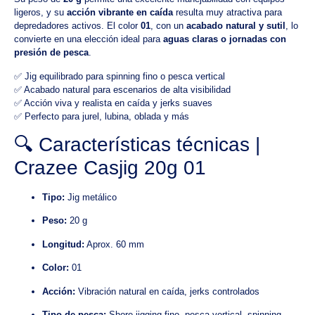
ligeros, y su
acción vibrante en caída
resulta muy atractiva para
depredadores activos. El color
01
, con un
acabado natural y sutil
, lo
convierte en una elección ideal para
aguas claras o jornadas con
presión de pesca
.
✅ Jig equilibrado para spinning fino o pesca vertical
✅ Acabado natural para escenarios de alta visibilidad
✅ Acción viva y realista en caída y jerks suaves
✅ Perfecto para jurel, lubina, oblada y más
🔍 Características técnicas |
Crazee Casjig 20g 01
Tipo:
Jig metálico
Peso:
20 g
Longitud:
Aprox. 60 mm
Color:
01
Acción:
Vibración natural en caída, jerks controlados
Tipo de pesca:
Shore jigging fino, pesca vertical, spinning