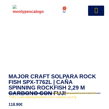
0
MAJOR CRAFT SOLPARA ROCK
FISH SPX-T762L | CAÑA
SPINNING ROCKFISH 2,29 M
CARBONO CON FUJI
Inicio
/
Spinning
/
Cañas Spinning
/ Major Craft Solpara Rock Fish SPX-
T762L | Caña Spinning Rockfish 2,29 m Carbono con Fuji
118.90
€