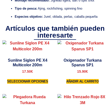
Montaje recomendado:
Jighead ligera, dart o split shot
Tipo de pesca:
Ajing, rockfishing, spinning fino
Especies objetivo:
Jurel, oblada, perlas, caballa pequeña
Artículos que también pueden
interesarte
Sunline Siglon PE X4
Oxigenador Turkana
Multicolor 200m
Sparus SP1
17.50
€
15.90
€
SELECCIONAR OPCIONES
AÑADIR AL CARRITO