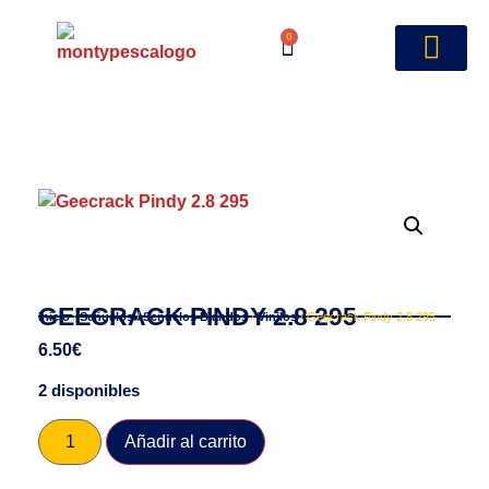
0
GEECRACK PINDY 2.8 295
Inicio
/
Señuelos
/
Señuelos Blandos
/
Vinilos
/ Geecrack Pindy 2.8 295
6.50
€
2 disponibles
Añadir al carrito