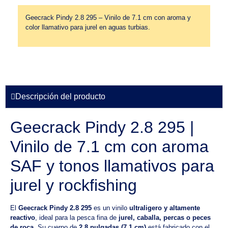
Geecrack Pindy 2.8 295 – Vinilo de 7.1 cm con aroma y
color llamativo para jurel en aguas turbias.
Descripción del producto
Geecrack Pindy 2.8 295 |
Vinilo de 7.1 cm con aroma
SAF y tonos llamativos para
jurel y rockfishing
El
Geecrack Pindy 2.8 295
es un vinilo
ultraligero y altamente
reactivo
, ideal para la pesca fina de
jurel, caballa, percas o peces
de roca
. Su cuerpo de
2.8 pulgadas (7.1 cm)
está fabricado con el