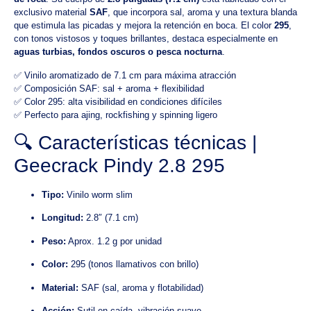
exclusivo material
SAF
, que incorpora sal, aroma y una textura blanda
que estimula las picadas y mejora la retención en boca. El color
295
,
con tonos vistosos y toques brillantes, destaca especialmente en
aguas turbias, fondos oscuros o pesca nocturna
.
✅ Vinilo aromatizado de 7.1 cm para máxima atracción
✅ Composición SAF: sal + aroma + flexibilidad
✅ Color 295: alta visibilidad en condiciones difíciles
✅ Perfecto para ajing, rockfishing y spinning ligero
🔍 Características técnicas |
Geecrack Pindy 2.8 295
Tipo:
Vinilo worm slim
Longitud:
2.8″ (7.1 cm)
Peso:
Aprox. 1.2 g por unidad
Color:
295 (tonos llamativos con brillo)
Material:
SAF (sal, aroma y flotabilidad)
Acción:
Sutil en caída, vibración suave