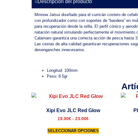
Descripción del producto
Minnow Jatsui diseñado para el curricán costero de cefaló
con profundizador como con soportes de “bandera” en múl
para recuperación desde la orilla. El perfil cónico y aerod
natación natural simulando perfectamente el movimiento 
Calamaro garantiza una correcta acción de pesca hasta 3
Las cestas de alta calidad garantizan recuperaciones seg
desenganches innecesarios.
Longitud: 100mm
Peso: 8.5gr
Art
Xipi Evo JLC Red Glow
P
19.00
€
-
23.00
€
SELECCIONAR OPCIONES