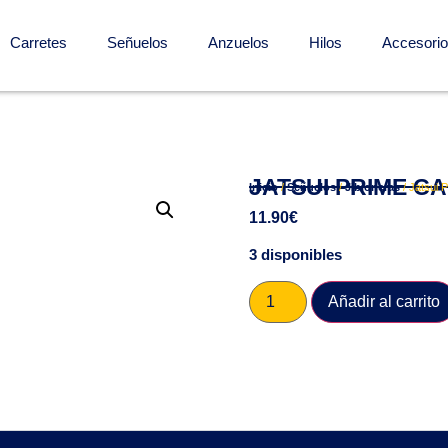
Carretes
Señuelos
Anzuelos
Hilos
Accesori
JATSUI PRIME C
Inicio
/
Señuelos
/
Jibioneras
/ Jatsui
11.90
€
3 disponibles
Añadir al carrito