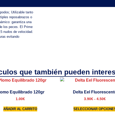
podos; Utilizable tanto
tiples reposabrazos o
inámico: garantiza una
de los peces. El Prime
,5 nudos de velocidad.
uras evitando
ículos que también pueden interes
lomo Equilibrado 120gr
Delta Eel Fluorescent
1.00
€
3.90
€
-
4.50
€
AÑADIR AL CARRITO
SELECCIONAR OPCIONE