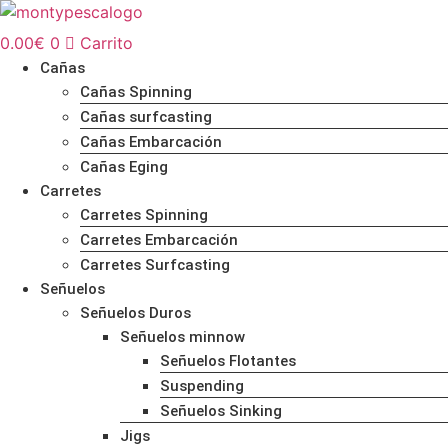
Ir
al
0.00
€
0
Carrito
contenido
Cañas
Cañas Spinning
Cañas surfcasting
Cañas Embarcación
Cañas Eging
Carretes
Carretes Spinning
Carretes Embarcación
Carretes Surfcasting
Señuelos
Señuelos Duros
Señuelos minnow
Señuelos Flotantes
Suspending
Señuelos Sinking
Jigs