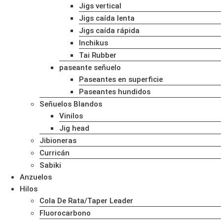
Jigs vertical
Jigs caída lenta
Jigs caída rápida
Inchikus
Tai Rubber
paseante señuelo
Paseantes en superficie
Paseantes hundidos
Señuelos Blandos
Vinilos
Jig head
Jibioneras
Curricán
Sabiki
Anzuelos
Hilos
Cola De Rata/Taper Leader
Fluorocarbono