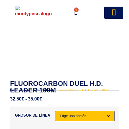
0
FLUOROCARBON DUEL H.D.
LEADER 100M
Inicio
/
Hilos
/
Fluorocarbono
/ Fluorocarbon Duel H.D. Leader 100m
32.50
€
-
35.00
€
GROSOR DE LÍNEA