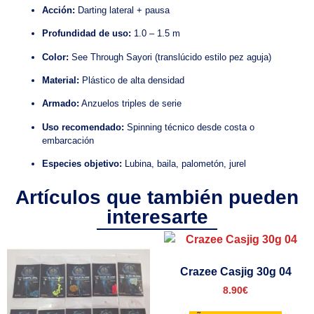
Acción:
Darting lateral + pausa
Profundidad de uso:
1.0 – 1.5 m
Color:
See Through Sayori (translúcido estilo pez aguja)
Material:
Plástico de alta densidad
Armado:
Anzuelos triples de serie
Uso recomendado:
Spinning técnico desde costa o
embarcación
Especies objetivo:
Lubina, baila, palometón, jurel
Artículos que también pueden
interesarte
Crazee Casjig 30g 04
8.90
€