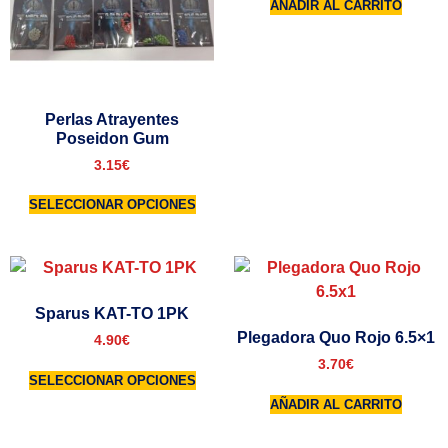
AÑADIR AL CARRITO
Perlas Atrayentes
Poseidon Gum
3.15
€
SELECCIONAR OPCIONES
Sparus KAT-TO 1PK
Plegadora Quo Rojo 6.5×1
4.90
€
3.70
€
SELECCIONAR OPCIONES
AÑADIR AL CARRITO