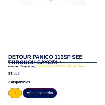
DETOUR PANICO 110SP SEE
THROUGH SAYORI
Inicio
/
Señuelos
/
Señuelos Duros
/
Señuelos
minnow
/
Suspending
/ Detour Panico 110SP See Through Sayori
11.50
€
2 disponibles
Añadir al carrito