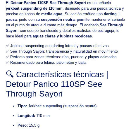
El
Detour Panico 110SP See Through Sayori
es un señuelo
jerkbait suspending de 110 mm
, diseñado para una pesca técnica y
precisa en zonas de
media agua
. Su acción errática tipo
darting +
pausa
, junto con su
suspensión neutra
, permite mantener el señuelo
en el punto de ataque durante más tiempo. El acabado
See Through
Sayori
, con cuerpo translúcido y detalles realistas de pez aguja, lo
hace ideal para
aguas claras y lubinas recelosas
.
✅ Jerkbait suspending con darting lateral y pausas efectivas
✅ See Through Sayori: transparencia y naturalidad en movimiento
✅ Perfecto para zonas técnicas: rías, puertos y playas calmadas
✅ Recomendado para lubina, palometón y baila
🔍 Características técnicas |
Detour Panico 110SP See
Through Sayori
Tipo:
Jerkbait suspending (suspensión neutra)
Longitud:
110 mm
Peso:
15.5 g