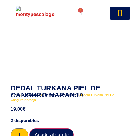
0
DEDAL TURKANA PIEL DE
CANGURO NARANJA
Inicio
/
Accesorios
/
Tijeras y Herramientas
/ Dedal Turkana Piel De
Canguro Naranja
19.00
€
2 disponibles
Añadir al carrito