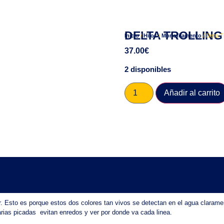
DELTA TROLLING
Inicio
/
Hilos
/
Monofilamento
/ Delta 
37.00
€
2 disponibles
Añadir al carrito
or. Esto es porque estos dos colores tan vivos se detectan en el agua clara
ias picadas evitan enredos y ver por donde va cada linea.