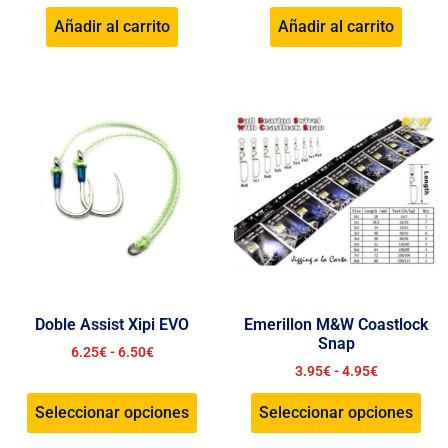
Añadir al carrito
Añadir al carrito
Doble Assist Xipi EVO
Emerillon M&W Coastlock
Snap
6.25
€
-
6.50
€
3.95
€
-
4.95
€
Seleccionar opciones
Seleccionar opciones