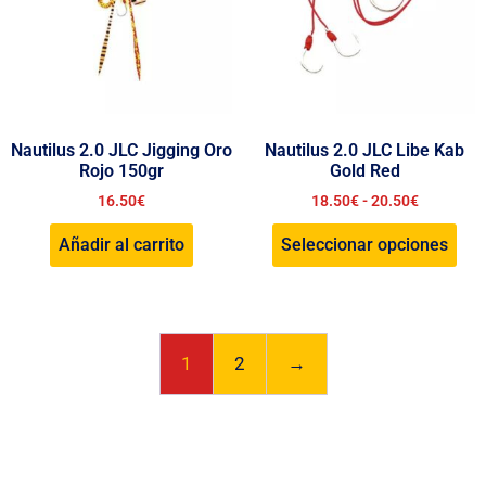
Nautilus 2.0 JLC Jigging Oro
Nautilus 2.0 JLC Libe Kab
Rojo 150gr
Gold Red
16.50
€
18.50
€
-
20.50
€
Añadir al carrito
Seleccionar opciones
1
2
→