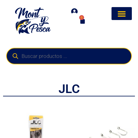
0
JLC