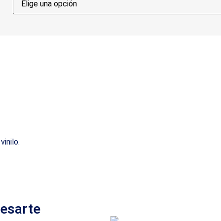
inilo.
resarte