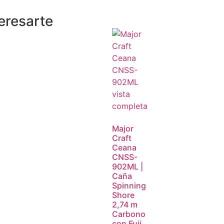
eresarte
Major
Craft
Ceana
CNSS-
902ML |
Caña
Spinning
Shore
2,74 m
Carbono
con Fuji