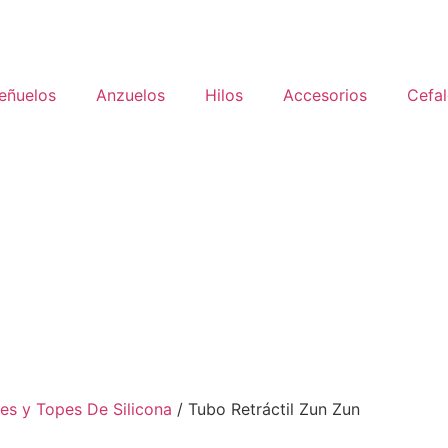
eñuelos
Anzuelos
Hilos
Accesorios
Cefa
fes y Topes De Silicona
/ Tubo Retráctil Zun Zun