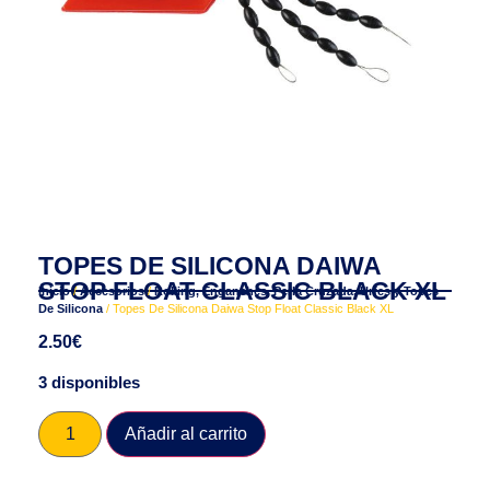
TOPES DE SILICONA DAIWA
STOP FLOAT CLASSIC BLACK XL
Inicio
/
Accesorios
/
Rolling, Enganches, Perla Cruzada, Urfes y Topes
De Silicona
/ Topes De Silicona Daiwa Stop Float Classic Black XL
2.50
€
3 disponibles
Añadir al carrito