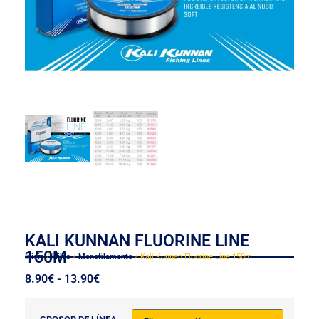
KALI KUNNAN FLUORINE LINE
150M
Inicio
/
Hilos
/
Monofilamento
/ Kali Kunnan Fluorine Line 150m
8.90
€
-
13.90
€