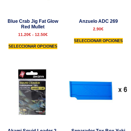
Blue Crab Jig Fat Glow
Anzuelo ADC 269
Red Mullet
2.90
€
11.20
€
-
12.50
€
SELECCIONAR OPCIONES
SELECCIONAR OPCIONES
Akami Squid Leader 2-
Separador Tox Box Yuki