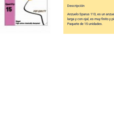
Descripción
Anzuelo Sparus 113, es un anzu
larga y con ojal, es muy finito 
Paquete de 15 unidades.