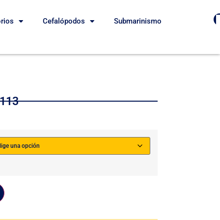
rios
Cefalópodos
Submarinismo
113