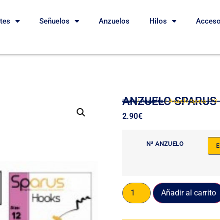
etes
Señuelos
Anzuelos
Hilos
Acceso
ANZUELO SPARUS 
Inicio
/
Anzuelos
/ Anzuelo Sparus 113
2.90
€
Nª ANZUELO
Añadir al carrito