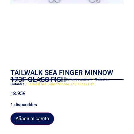
TAILWALK SEA FINGER MINNOW
173F GLASS FISH
Inicio
/
Señuelos
/
Señuelos Duros
/
Señuelos minnow
/
Señuelos
Flotantes
/ Tailwalk Sea Finger Minnow 173F Glass Fish
18.95
€
1 disponibles
Añadir al carrito