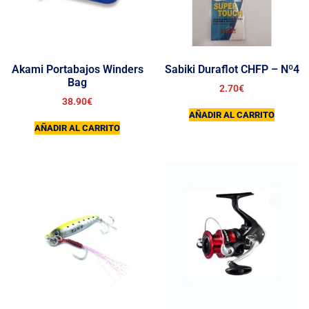
Akami Portabajos Winders
Sabiki Duraflot CHFP – Nº4
Bag
2.70
€
38.90
€
AÑADIR AL CARRITO
AÑADIR AL CARRITO