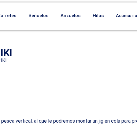
Carretes
Señuelos
Anzuelos
Hilos
Accesori
IKI
IKI
a pesca vertical, al que le podremos montar un jig en cola para 