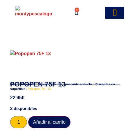
0
POPOPEN 75F 13
Inicio
/
Señuelos
/
Señuelos Duros
/
paseante señuelo
/
Paseantes en
superficie
/ Popopen 75F 13
22.95
€
2 disponibles
Añadir al carrito