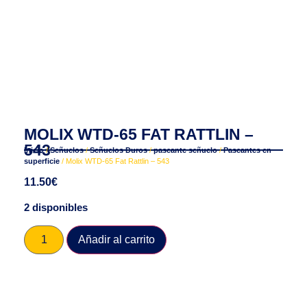
MOLIX WTD-65 FAT RATTLIN –
543
Inicio
/
Señuelos
/
Señuelos Duros
/
paseante señuelo
/
Paseantes en
superficie
/ Molix WTD-65 Fat Rattlin – 543
11.50
€
2 disponibles
Añadir al carrito