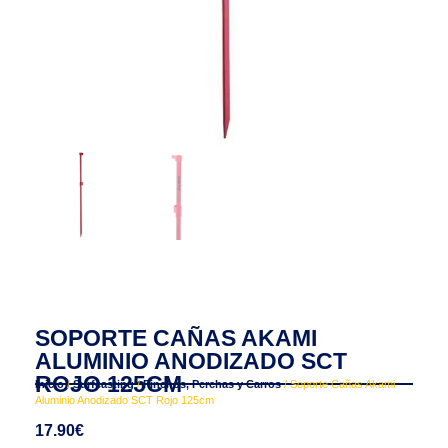
SOPORTE CAÑAS AKAMI
ALUMINIO ANODIZADO SCT
ROJO 125CM
Inicio
/
Surfcasting
/
Pinchos, Perchas y Carros
/ Soporte Cañas Akami
Aluminio Anodizado SCT Rojo 125cm
17.90
€