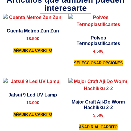
interesarte
Cuenta Metros Zun Zun
Polvos
18.50
€
Termoplastificantes
AÑADIR AL CARRITO
4.50
€
SELECCIONAR OPCIONES
Jatsui 9 Led UV Lamp
Major Craft Aji-Do Worm
13.00
€
Hachikku 2-2
AÑADIR AL CARRITO
5.50
€
AÑADIR AL CARRITO