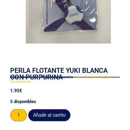
PERLA FLOTANTE YUKI BLANCA
CON PURPURINA
Inicio
/
Accesorios
/
Flotantes y Atrayentes
/ Perla Flotante Yuki Blanca
Con Purpurina
1.95
€
5 disponibles
Añadir al carrito