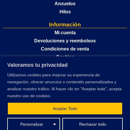
Anzuelos
Hilos
Información
Mi cuenta
Devoluciones y reembolsos
Condiciones de venta
Cookies
Valoramos tu privacidad
Política de privacidad
Utilizamos cookies para mejorar su experiencia de
navegación, ofrecer anuncios o contenido personalizados y
analizar nuestro tráfico. Al hacer clic en "Aceptar todo", acepta
nuestro uso de cookies.
Aceptar Todo
El desarrollo y optimización de este sitio web ha sido financiado por la Unión
Personalizar
Rechazar todo
Europea – Next Generation EU