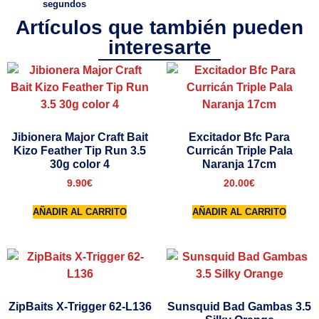
segundos
Artículos que también pueden
interesarte
Jibionera Major Craft Bait
Excitador Bfc Para
Kizo Feather Tip Run 3.5
Curricán Triple Pala
30g color 4
Naranja 17cm
9.90
€
20.00
€
AÑADIR AL CARRITO
AÑADIR AL CARRITO
ZipBaits X-Trigger 62-L136
Sunsquid Bad Gambas 3.5