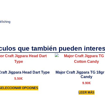
kfishing
ículos que también pueden interes
Craft Jigpara Head Dart Type
Major Craft Jigpara TG 18gr
Candy
5.50
€
9.90
€
SELECCIONAR OPCIONES
LEER MÁS