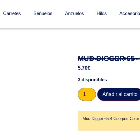
Carretes
Señuelos
Anzuelos
Hilos
Accesori
MUD DIGGER 65 
Inicio
/
Señuelos
/
Señuelos Blandos
5.70
€
3 disponibles
Añadir al carrito
Mud Digger 65 4 Cuerpos Colo