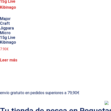
Major
Craft
Jigpara
Micro
15g Live
Kibinago
7.90
€
Leer más
envío gratuito en pedidos superiores a 79,90€
Tu tienda de pesca en Roqueta