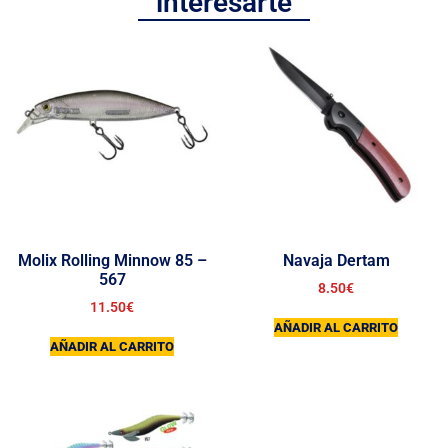
interesarte
Molix Rolling Minnow 85 –
Navaja Dertam
567
8.50
€
11.50
€
AÑADIR AL CARRITO
AÑADIR AL CARRITO