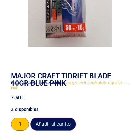
MAJOR CRAFT TIDRIFT BLADE
10GR BLUE PINK
Inicio
/
Señuelos
/
Señuelos Duros
/ Major Craft Tidrift Blade 10gr Blue
Pink
7.50
€
2 disponibles
Añadir al carrito