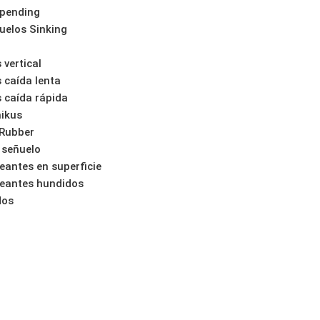
pending
uelos Sinking
 vertical
s caída lenta
s caída rápida
hikus
 Rubber
 señuelo
eantes en superficie
eantes hundidos
dos