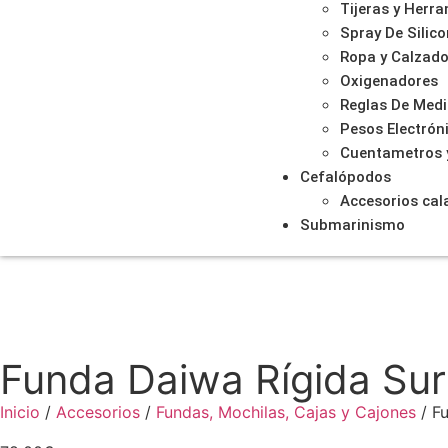
Tijeras y Herr
Spray De Silic
Ropa y Calzad
Oxigenadores
Reglas De Med
Pesos Electrón
Cuentametros 
Cefalópodos
Accesorios ca
Submarinismo
Funda Daiwa Rígida Sur
Inicio
/
Accesorios
/
Fundas, Mochilas, Cajas y Cajones
/ F