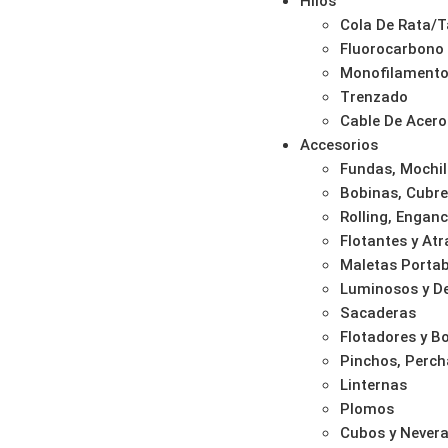
Hilos
Cola De Rata/T
Fluorocarbono
Monofilament
Trenzado
Cable De Acero
Accesorios
Fundas, Mochil
Bobinas, Cubre
Rolling, Enganc
Flotantes y At
Maletas Portab
Luminosos y De
Sacaderas
Flotadores y 
Pinchos, Perch
Linternas
Plomos
Cubos y Never