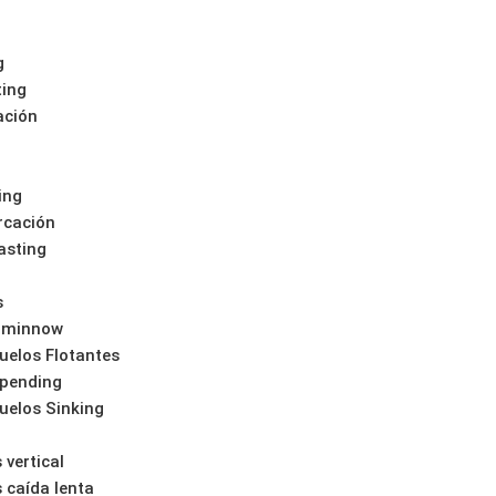
g
ting
ación
ing
rcación
asting
s
 minnow
uelos Flotantes
pending
uelos Sinking
 vertical
s caída lenta