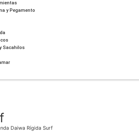
amientas
ona y Pegamento
o
ida
icos
y Sacahilos
lamar
f
unda Daiwa Rígida Surf