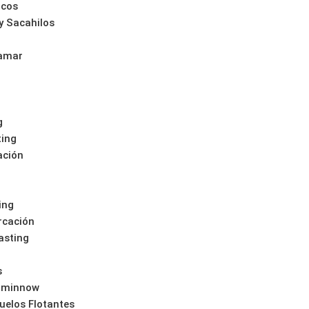
icos
y Sacahilos
lamar
g
ting
ación
ing
rcación
asting
s
 minnow
uelos Flotantes