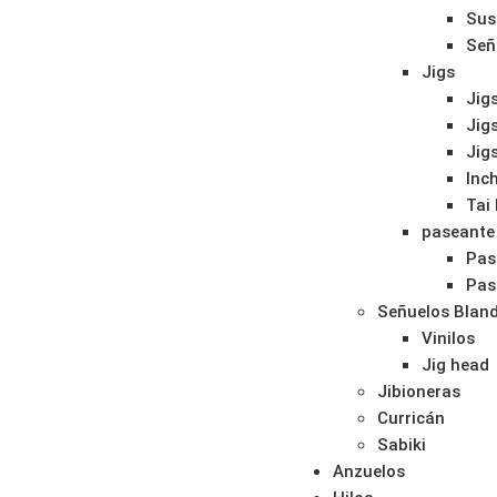
Sus
Señ
Jigs
Jigs
Jig
Jig
Inc
Tai
paseante
Pas
Pas
Señuelos Blan
Vinilos
Jig head
Jibioneras
Curricán
Sabiki
Anzuelos