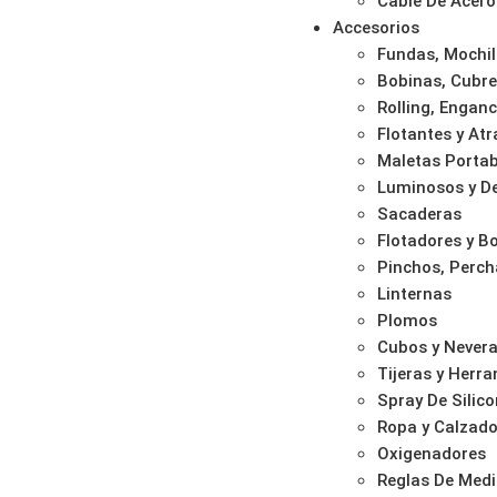
Cable De Acero
Accesorios
Fundas, Mochil
Bobinas, Cubre
Rolling, Enganc
Flotantes y At
Maletas Portab
Luminosos y De
Sacaderas
Flotadores y 
Pinchos, Perch
Linternas
Plomos
Cubos y Never
Tijeras y Herr
Spray De Silic
Ropa y Calzad
Oxigenadores
Reglas De Med