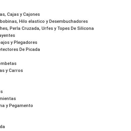
as, Cajas y Cajones
bobinas, Hilo elastico y Desembuchadores
hes, Perla Cruzada, Urfes y Topes De Silicona
rayentes
ajos y Plegadores
tectores De Picada
Bombetas
as y Carros
as
amientas
ona y Pegamento
o
ida