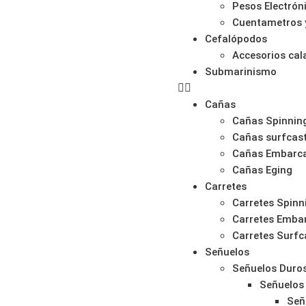
Pesos Electrón
Cuentametros 
Cefalópodos
Accesorios ca
Submarinismo
Cañas
Cañas Spinnin
Cañas surfcas
Cañas Embarc
Cañas Eging
Carretes
Carretes Spinn
Carretes Emba
Carretes Surfc
Señuelos
Señuelos Duro
Señuelos
Señ