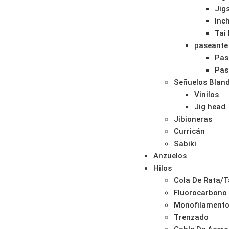
Jig
Inc
Tai
paseante
Pas
Pas
Señuelos Blan
Vinilos
Jig head
Jibioneras
Curricán
Sabiki
Anzuelos
Hilos
Cola De Rata/T
Fluorocarbono
Monofilament
Trenzado