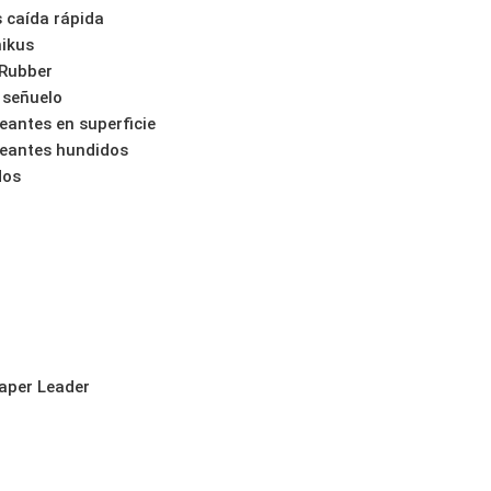
s caída rápida
hikus
 Rubber
 señuelo
eantes en superficie
eantes hundidos
dos
aper Leader
o