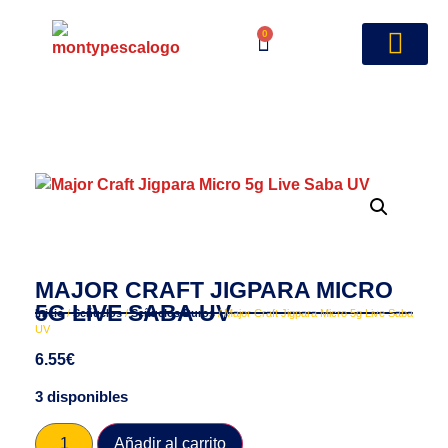
0
MAJOR CRAFT JIGPARA MICRO
5G LIVE SABA UV
Inicio
/
Señuelos
/
Señuelos Duros
/ Major Craft Jigpara Micro 5g Live Saba
UV
6.55
€
3 disponibles
Añadir al carrito