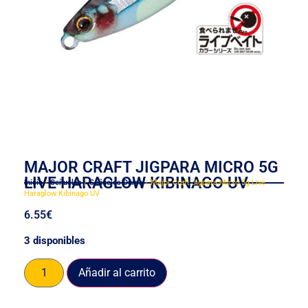
MAJOR CRAFT JIGPARA MICRO 5G
LIVE HARAGLOW KIBINAGO UV
Inicio
/
Señuelos
/
Señuelos Duros
/ Major Craft Jigpara Micro 5g Live
Haraglow Kibinago UV
6.55
€
3 disponibles
Añadir al carrito