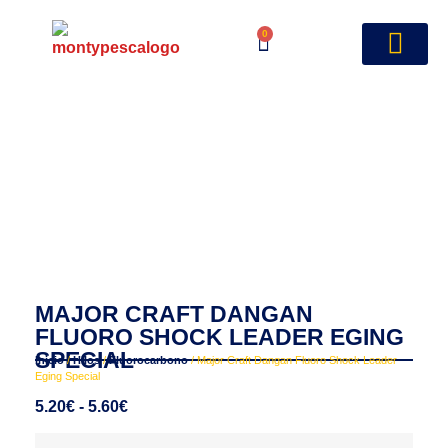
0
MAJOR CRAFT DANGAN
FLUORO SHOCK LEADER EGING
SPECIAL
Inicio
/
Hilos
/
Fluorocarbono
/ Major Craft Dangan Fluoro Shock Leader
Eging Special
5.20
€
-
5.60
€