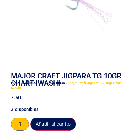
MAJOR CRAFT JIGPARA TG 10GR
CHART IWASHI
Inicio
/
Señuelos
/
Señuelos Duros
/ Major Craft Jigpara TG 10gr Chart
Iwashi
7.50
€
2 disponibles
Añadir al carrito