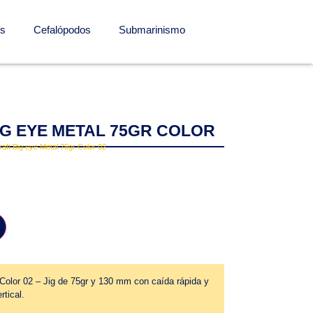
os
Cefalópodos
Submarinismo
G EYE METAL 75GR COLOR
raft Big eye Metal 75gr Color 02
 Color 02 – Jig de 75gr y 130 mm con caída rápida y
rtical.