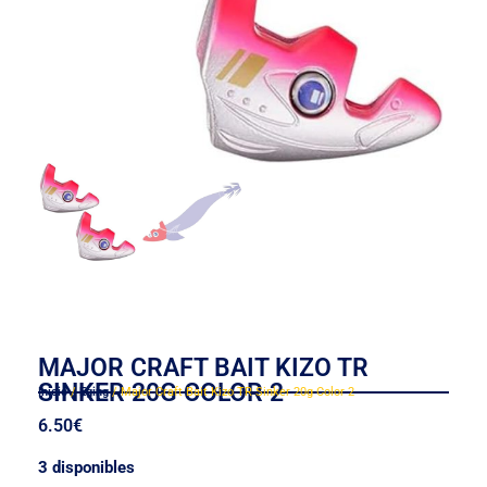
MAJOR CRAFT BAIT KIZO TR
SINKER 20G COLOR 2
Inicio
/
Eging
/ Major Craft Bait Kizo TR Sinker 20g Color 2
6.50
€
3 disponibles