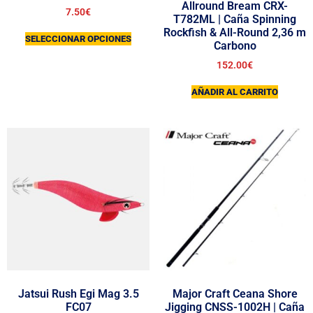
Allround Bream CRX-
7.50
€
T782ML | Caña Spinning
Rockfish & All-Round 2,36 m
SELECCIONAR OPCIONES
Carbono
152.00
€
AÑADIR AL CARRITO
Jatsui Rush Egi Mag 3.5
Major Craft Ceana Shore
FC07
Jigging CNSS-1002H | Caña