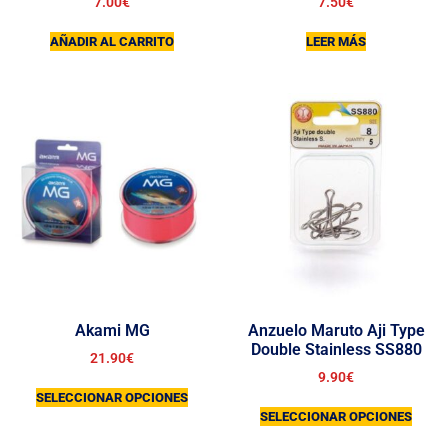
7.00
€
7.50
€
AÑADIR AL CARRITO
LEER MÁS
Akami MG
Anzuelo Maruto Aji Type
Double Stainless SS880
21.90
€
9.90
€
SELECCIONAR OPCIONES
SELECCIONAR OPCIONES