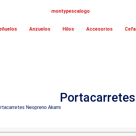
eñuelos
Anzuelos
Hilos
Accesorios
Cefa
Portacarrete
rtacarretes Neopreno Akami