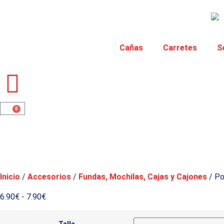
Cañas
Carretes
S
0
Inicio
/
Accesorios
/
Fundas, Mochilas, Cajas y Cajones
/ Po
6.90
€
-
7.90
€