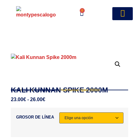
0
KALI KUNNAN SPIKE 2000M
Inicio
/
Hilos
/
Monofilamento
/ Kali Kunnan Spike 2000m
23.00
€
-
26.00
€
GROSOR DE LÍNEA