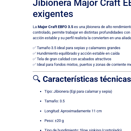
Jibionera Major Craft E
exigentes
La
Major Craft EBFO 3.5
es una jibionera de alto rendimien
controlado, permite trabajar en distintas profundidades con 
acción estable y su perfil realista la convierten en una alia
✅ Tamaño 3.5 ideal para sepias y calamares grandes
✅ Hundimiento equilibrado y acción estable en caída
✅ Tela de gran calidad con acabados atractivos
✅ Ideal para fondos mixtos, puertos y zonas de corriente m
🔍
Características técnicas
Tipo: Jibionera (Egi para calamar y sepia)
Tamaño: 3.5
Longitud: Aproximadamente 11 cm
Peso: ±20 g
Tipo de hundimiento: Slow sinking (controlado)