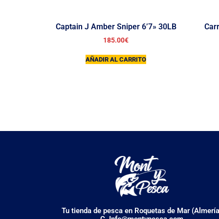
Captain J Amber Sniper 6’7» 30LB
Car
185.00
€
AÑADIR AL CARRITO
Tu tienda de pesca en Roquetas de Mar (Almería
C. Info@montypesca.com